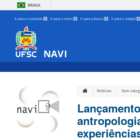
BRASIL
Ir para o conteúdo
1
Ir para o menu
2
Ir para a busca
3
Ir para o rodapé
4
NAVI
Notícias
Sem categ
Lançamento 
antropologi
experiência