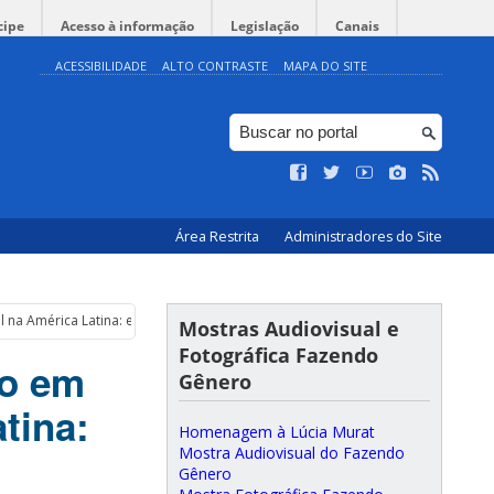
cipe
Acesso à informação
Legislação
Canais
ACESSIBILIDADE
ALTO CONTRASTE
MAPA DO SITE
Área Restrita
Administradores do Site
l na América Latina: experiências etnográficas nos tempos híbridos do presenc
Mostras Audiovisual e
Fotográfica Fazendo
no em
Gênero
tina:
Homenagem à Lúcia Murat
Mostra Audiovisual do Fazendo
Gênero