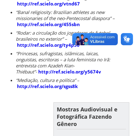
http://ref.scielo.org/vtnd67
“Banal religiosity: Brazilian athletes as new
missionaries of the neo-Pentecostal diaspora” –
http://ref.scielo.org/455sbn
“Rodar: a circulação dos jogadores de futebol
brasileiros no exterior” –
http://ref.scielo.org/ty4p56
“Princesas, sufragistas, islâmicas, laicas,
onguistas, escritoras – a luta feminista no Irã:
entrevista com Azadeh Kian-
Thiébaut”-
http://ref.scielo.org/y5674v
“Mediação, cultura e política”
–
http://ref.scielo.org/sgss8k
Mostras Audiovisual e
Fotográfica Fazendo
Gênero