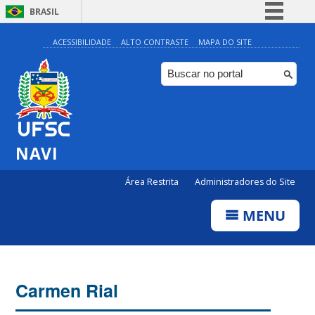
BRASIL
Simplifique!
ACESSIBILIDADE
ALTO CONTRASTE
MAPA DO SITE
Comunica BR
Participe
Acesso à informação
Legislação
NAVI
Canais
Área Restrita
Administradores do Site
MENU
Carmen Rial