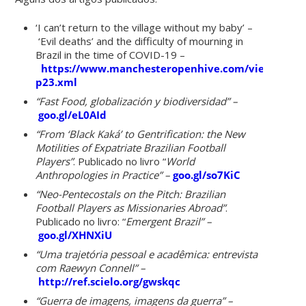
‘I can’t return to the village without my baby’ –
‘Evil deaths’ and the difficulty of mourning in
Brazil in the time of COVID-19 –
https://www.manchesteropenhive.com/view/journal
p23.xml
“Fast Food, globalización y biodiversidad” –
goo.gl/eL0AId
“From ‘Black Kaká’ to Gentrification: the New
Motilities of Expatriate Brazilian Football
Players”
. Publicado no livro “
World
Anthropologies in Practice” –
goo.gl/so7KiC
“Neo-Pentecostals on the Pitch: Brazilian
Football Players as Missionaries Abroad”
.
Publicado no livro: “
Emergent Brazil” –
goo.gl/XHNXiU
“Uma trajetória pessoal e acadêmica: entrevista
com Raewyn Connell” –
http://ref.scielo.org/gwskqc
“Guerra de imagens, imagens da guerra” –