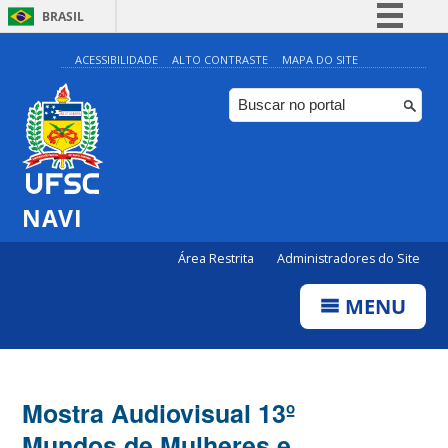
BRASIL
Simplifique!
ACESSIBILIDADE
ALTO CONTRASTE
MAPA DO SITE
Comunica BR
Participe
Acesso à informação
Legislação
NAVI
Canais
Área Restrita
Administradores do Site
MENU
Mostra Audiovisual 13º
Mundos de Mulheres e