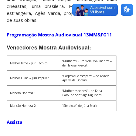
cineastas, uma brasileira, Mari Correa, e uma
estrangeira, Agès Varda, projetando uma seleção
de suas obras.
Programação Mostra Audiovisual 13MM&FG11
Vencedores Mostra Audiovisual:
“Mulheres Rurais em Movimento” –
Melhor filme – Júri Técnico
de Heloise Prevost
“Corpos que escapam” – de Angela
Melhor Filme – Júri Popular
Aparecida Domini
“Mulher espelhos” – de Karla
Menção Honrosa 1
Caroline Santiago Fagundes
Menção Honrosa 2
“Simbiose”- de Júlia Morin
Assista