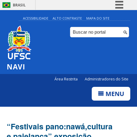
BRASIL
Simplifique!
ACESSIBILIDADE
ALTO CONTRASTE
MAPA DO SITE
Comunica BR
Participe
Acesso à informação
Legislação
NAVI
Canais
Área Restrita
Administradores do Site
MENU
“Festivais pano:nawá,cultura
e pajelança” exposição