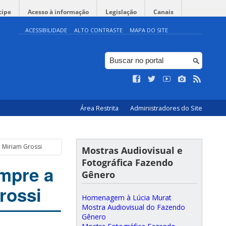
cipe
Acesso à informação
Legislação
Canais
ACESSIBILIDADE
ALTO CONTRASTE
MAPA DO SITE
Área Restrita
Administradores do Site
 Miriam Grossi
Mostras Audiovisual e
Fotográfica Fazendo
empre a
Gênero
rossi
Homenagem à Lúcia Murat
Mostra Audiovisual do Fazendo
Gênero