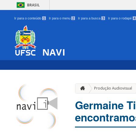
BRASIL
Ir para o conteúdo
1
Ir para o menu
2
Ir para a busca
3
Ir para o rodapé
4
NAVI
Produção Audiovisual
Germaine Ti
encontramos