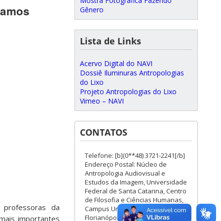
Mostra Fotográfica Fazendo
tramos
Gênero
Lista de Links
Acervo Digital do NAVI
Dossiê Iluminuras Antropologias
do Lixo
Projeto Antropologias do Lixo
Vimeo – NAVI
CONTATOS
Telefone: [b](0**48) 3721-2241[/b]
Endereço Postal: Núcleo de
Antropologia Audiovisual e
Estudos da Imagem, Universidade
Federal de Santa Catarina, Centro
de Filosofia e Ciências Humanas,
, professoras da
Campus Universitário -
Florianópolis/SC, CEP 88040-970 -
 mais importantes