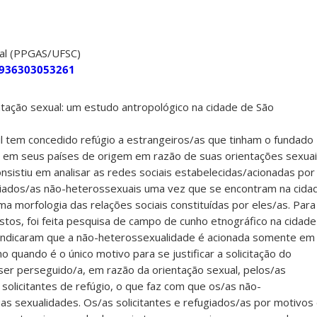
ial (PPGAS/UFSC)
40936303053261
tação sexual: um estudo antropológico na cidade de São
l tem concedido refúgio a estrangeiros/as que tinham o fundado
 em seus países de origem em razão de suas orientações sexuai
nsistiu em analisar as redes sociais estabelecidas/acionadas por
ugiados/as não-heterossexuais uma vez que se encontram na cida
uma morfologia das relações sociais constituídas por eles/as. Para
ostos, foi feita pesquisa de campo de cunho etnográfico na cidade
 indicaram que a não-heterossexualidade é acionada somente em
quando é o único motivo para se justificar a solicitação do
ser perseguido/a, em razão da orientação sexual, pelos/as
solicitantes de refúgio, o que faz com que os/as não-
s sexualidades. Os/as solicitantes e refugiados/as por motivos