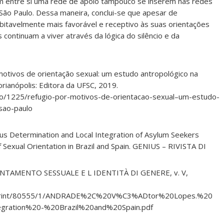
m entre si uma rede de apoio tampouco se inserem nas redes
São Paulo. Dessa maneira, conclui-se que apesar de
bitavelmente mais favorável e receptivo às suas orientações
 continuam a viver através da lógica do silêncio e da
motivos de orientação sexual: um estudo antropológico na
lorianópolis: Editora da UFSC, 2019.
oduto/1225/refugio-por-motivos-de-orientacao-sexual–um-estudo-
sao-paulo
us Determination and Local Integration of Asylum Seekers
 Sexual Orientation in Brazil and Spain. GENIUS – RIVISTA DI
NTAMENTO SESSUALE E L IDENTITÀ DI GENERE, v. V,
id/eprint/80555/1/ANDRADE%2C%20V%C3%ADtor%20Lopes.%20
gration%20-%20Brazil%20and%20Spain.pdf