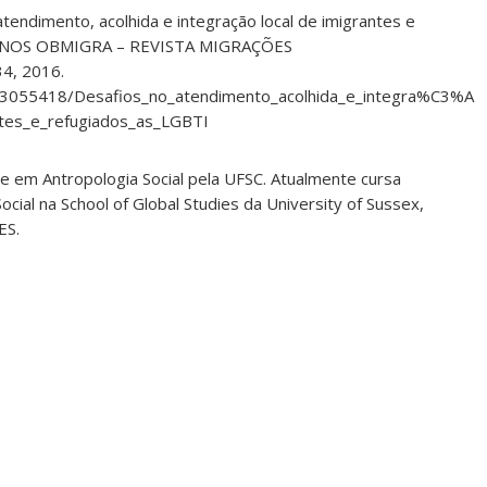
tendimento, acolhida e integração local de imigrantes e
ERNOS OBMIGRA – REVISTA MIGRAÇÕES
34, 2016.
33055418/Desafios_no_atendimento_acolhida_e_integra%C3%A
tes_e_refugiados_as_LGBTI
e em Antropologia Social pela UFSC. Atualmente cursa
cial na School of Global Studies da University of Sussex,
ES.