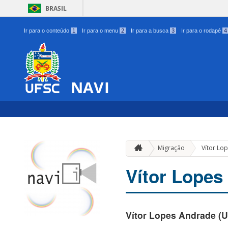
BRASIL
Ir para o conteúdo
1
Ir para o menu
2
Ir para a busca
3
Ir para o rodapé
4
NAVI
Migração
Vítor Lo
Vítor Lopes
Vítor Lopes Andrade (U