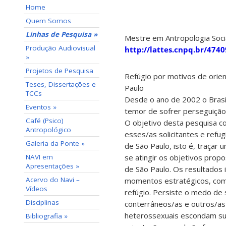
Home
Quem Somos
Linhas de Pesquisa »
Mestre em Antropologia Soc
Produção Audiovisual
http://lattes.cnpq.br/47
»
Projetos de Pesquisa
Refúgio por motivos de orien
Teses, Dissertações e
Paulo
TCCs
Desde o ano de 2002 o Brasi
Eventos »
temor de sofrer perseguição
Café (Psico)
O objetivo desta pesquisa co
Antropológico
esses/as solicitantes e ref
Galeria da Ponte »
de São Paulo, isto é, traçar 
NAVI em
se atingir os objetivos prop
Apresentações »
de São Paulo. Os resultados
Acervo do Navi –
momentos estratégicos, como 
Vídeos
refúgio. Persiste o medo de 
Disciplinas
conterrâneos/as e outros/as 
heterossexuais escondam sua
Bibliografia »