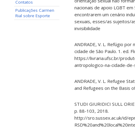
orientação sexual não forma
Contatos
nacionais de apoio LGBT em 
Publicações Carmen
encontrarem um cenário indu
Rial sobre Esporte
sexuais, esses/as sujeitos/as
invisibilidade
ANDRADE, V. L. Refúgio por 
cidade de São Paulo. 1. ed. F
https://livraria.ufsc.br/pr
antropologico-na-cidade-de-
ANDRADE, V. L. Refugee Stat
and Refugees on the Basis of
STUDI GIURIDICI SULL ORIE
p. 88-103, 2018.
http://sro.sussex.ac.uk/
RSD%20and%20local%20inte