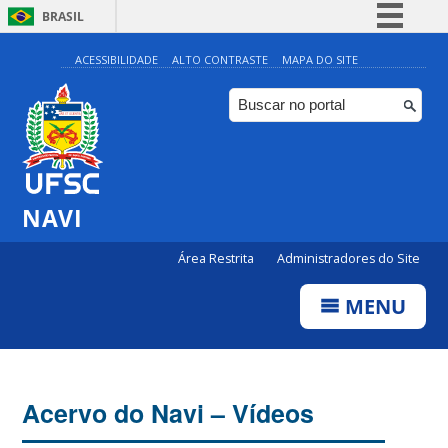
BRASIL
Simplifique!
ACESSIBILIDADE
ALTO CONTRASTE
MAPA DO SITE
Comunica BR
Participe
Acesso à informação
Legislação
NAVI
Canais
Área Restrita
Administradores do Site
MENU
Acervo do Navi – Vídeos