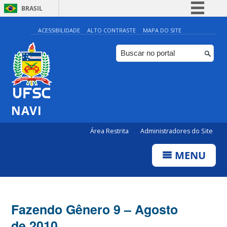
BRASIL
Simplifique!
ACESSIBILIDADE
ALTO CONTRASTE
MAPA DO SITE
Comunica BR
Participe
Acesso à informação
Legislação
NAVI
Canais
Área Restrita
Administradores do Site
MENU
Fazendo Gênero 9 – Agosto
de 2010