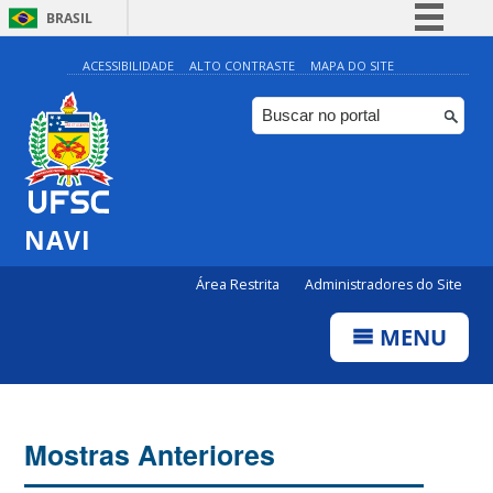
BRASIL
Simplifique!
ACESSIBILIDADE
ALTO CONTRASTE
MAPA DO SITE
Comunica BR
Participe
Acesso à informação
Legislação
NAVI
Canais
Área Restrita
Administradores do Site
MENU
Mostras Anteriores