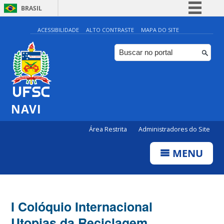
BRASIL
Simplifique!
ACESSIBILIDADE
ALTO CONTRASTE
MAPA DO SITE
Comunica BR
Participe
Acesso à informação
Legislação
NAVI
Canais
Área Restrita
Administradores do Site
MENU
I Colóquio Internacional
Utopias da Reciclagem