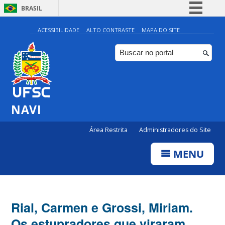
BRASIL
Simplifique!
ACESSIBILIDADE
ALTO CONTRASTE
MAPA DO SITE
Comunica BR
Participe
Acesso à informação
Legislação
NAVI
Canais
Área Restrita
Administradores do Site
MENU
Rial, Carmen e Grossi, Miriam.
Os estupradores que viraram