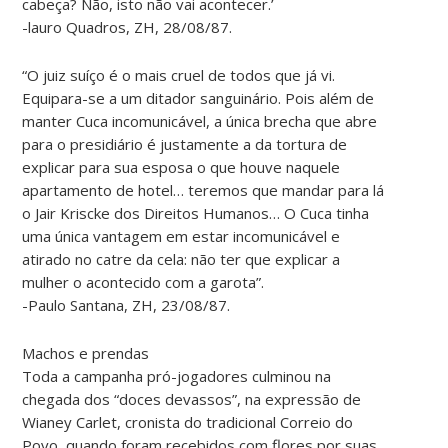
cabeça? Não, isto não vai acontecer.’
-lauro Quadros, ZH, 28/08/87.
“O juiz suíço é o mais cruel de todos que já vi.
Equipara-se a um ditador sanguinário. Pois além de
manter Cuca incomunicável, a única brecha que abre
para o presidiário é justamente a da tortura de
explicar para sua esposa o que houve naquele
apartamento de hotel… teremos que mandar para lá
o Jair Kriscke dos Direitos Humanos… O Cuca tinha
uma única vantagem em estar incomunicável e
atirado no catre da cela: não ter que explicar a
mulher o acontecido com a garota”.
-Paulo Santana, ZH, 23/08/87.
Machos e prendas
Toda a campanha pró-jogadores culminou na
chegada dos “doces devassos”, na expressão de
Wianey Carlet, cronista do tradicional Correio do
Povo, quando foram recebidos com flores por suas