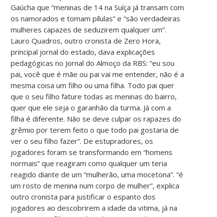
Gaúcha que “meninas de 14 na Suíça já transam com
os namorados e tomam pílulas” e “são verdadeiras
mulheres capazes de seduzirem qualquer um”.
Lauro Quadros, outro cronista de Zero Hora,
principal jornal do estado, dava explicações
pedagógicas no Jornal do Almoço da RBS: “eu sou
pai, você que é mãe ou pai vai me entender, não é a
mesma coisa um filho ou uma filha. Todo pai quer
que o seu filho fature todas as meninas do bairro,
quer que ele seja o garanhão da turma. Já com a
filha é diferente. Não se deve culpar os rapazes do
grêmio por terem feito o que todo pai gostaria de
ver o seu filho fazer”. De estupradores, os
jogadores foram se transformando em “homens
normais” que reagiram como qualquer um teria
reagido diante de um “mulherão, uma mocetona”. “é
um rosto de menina num corpo de mulher”, explica
outro cronista para justificar o espanto dos
jogadores ao descobrirem a idade da vitima, já na