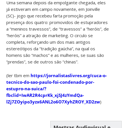
Uma semana depois da empolgante chegada, eles
já estiveram em campo novamente, em Joinville
(SC)- jogo que recebeu farta promoção pela
presença dos quatro: promovidos de estupradores
a “meninos travessos”, de “travessos” a “heróis”, de
“heróis” a atração de marketing. O circulo se
completa, reforçando um dos mais antigos
estereótipos da “tradição gaúcha”, na qual os
homens são “machos” e as mulheres, se suas são
“prendas”, se de outros são “chinas”.
(ler tbm em
https://jornalistaslivres.org/cuca-o-
tecnico-do-sao-paulo-foi-condenado-por-
estupro-na-suica/?
fbclid=IwAR2R4cprKk_xjSJ4zYmdQa-
lZj7ZOyipo3yzx6ANL2o6O7XyhZROY_XD2zw
)
Mostras Audiovisual e