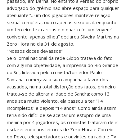
passado, em Berna. No entanto a versão do próprio
advogado do grêmio não abre espaço para qualquer
atenuante:”…um dos jogadores manteve relação
sexual completa, outro apenas sexo oral, enquanto
um terceiro fez caricias e o quarto foi um ‘voyeur’
conivente: apenas olhou” declarou Silveira Martins na
Zero Hora no dia 31 de agosto.
“Nossos doces devassos”
Se o jornal nacional da rede Globo tratava do fato
com alguma objetividade, a imprensa do Rio Grande
do Sul, liderada pelo cronista/torcedor Paulo
Santana, começava a sua campanha a favor dos
acusados, numa total distorção dos fatos, primeiro
tratou-se de alterar a idade de Sandra: como 13
anos soa muito violento, ela passou a ter “14
incompletos” e depois “14 anos”. Como ainda assim
teria sido difícil de se aceitar um estupro de uma
menina por 4 jogadores, os cronistas trataram de ir
esclarecendo aos leitores de Zero Hora e Correio
do Povo, telespectadores e ouvintes da radio e TV