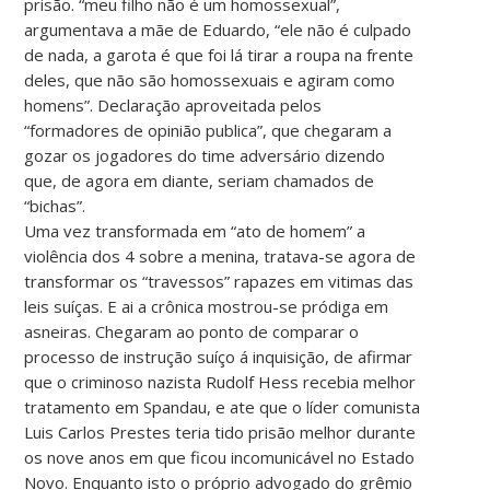
prisão. “meu filho não é um homossexual”,
argumentava a mãe de Eduardo, “ele não é culpado
de nada, a garota é que foi lá tirar a roupa na frente
deles, que não são homossexuais e agiram como
homens”. Declaração aproveitada pelos
“formadores de opinião publica”, que chegaram a
gozar os jogadores do time adversário dizendo
que, de agora em diante, seriam chamados de
“bichas”.
Uma vez transformada em “ato de homem” a
violência dos 4 sobre a menina, tratava-se agora de
transformar os “travessos” rapazes em vitimas das
leis suíças. E ai a crônica mostrou-se pródiga em
asneiras. Chegaram ao ponto de comparar o
processo de instrução suíço á inquisição, de afirmar
que o criminoso nazista Rudolf Hess recebia melhor
tratamento em Spandau, e ate que o líder comunista
Luis Carlos Prestes teria tido prisão melhor durante
os nove anos em que ficou incomunicável no Estado
Novo. Enquanto isto o próprio advogado do grêmio