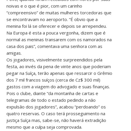
noivas e o que é pior, com um carinho
“compreensivo” de muitas mulheres torcedoras que
se encontravam no aeroporto. “É obvio que a
menina foi lá se oferecer e depois se arrependeu.
Na Europa é esta a pouca vergonha, dizem que é
normal as meninas transarem com os namorados na
casa dos pais”, comentava uma senhora com as
amigas.
Os jogadores, visivelmente surpreendidos pela
festa, ao invés da pena de vinte anos que poderiam
pegar na Suíça, terão apenas que ressarcir o Grêmio
dos 7 mil francos suíços (cerca de Cz$ 300 mil)
gastos com a viagem do advogado e suas finanças.
Pois o clube, diante “da montanha de cartas e
telegramas de todo o estado pedindo a não
expulsão dos jogadores”, acabou “perdoando” os
quatro reservas. O caso terá prosseguimento na
justiça Suíça mas, sabe-se, não haverá extradição
mesmo que a culpa seja comprovada.