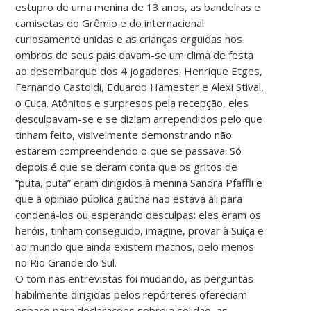
estupro de uma menina de 13 anos, as bandeiras e
camisetas do Grêmio e do internacional
curiosamente unidas e as crianças erguidas nos
ombros de seus pais davam-se um clima de festa
ao desembarque dos 4 jogadores: Henrique Etges,
Fernando Castoldi, Eduardo Hamester e Alexi Stival,
o Cuca. Atônitos e surpresos pela recepção, eles
desculpavam-se e se diziam arrependidos pelo que
tinham feito, visivelmente demonstrando não
estarem compreendendo o que se passava. Só
depois é que se deram conta que os gritos de
“puta, puta” eram dirigidos à menina Sandra Pfäffli e
que a opinião pública gaúcha não estava ali para
condená-los ou esperando desculpas: eles eram os
heróis, tinham conseguido, imagine, provar à Suíça e
ao mundo que ainda existem machos, pelo menos
no Rio Grande do Sul.
O tom nas entrevistas foi mudando, as perguntas
habilmente dirigidas pelos repórteres ofereciam
espaço para declarações sobre a solidão, as