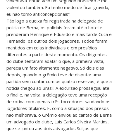
violentava. Então veio um segundo brasileiro e me
violentou também. Eu tenho medo de ficar gravida,
eu não tomo anticoncepcionais”.
Tão logo a queixa foi registrada na delegacia de
policia de Berna, os policiais foram até o hotel e
prenderam Henrique e Eduardo e mais tarde Cuca e
Fernando, os outros dois jogadores. Todos foram
mantidos em celas individuais e em presídios
diferentes a partir deste momento. Os dirigentes
do clube tentaram abafar o que, a primeira vista,
parecia um fato altamente negativo. Só dois dias
depois, quando o grêmio teve de disputar uma
partida sem contar com os quatro reservas, é que a
notícia chegou ao Brasil. A excursão prosseguiu ate
o final e, na volta, a delegação teve uma recepção
de rotina com apenas três torcedores saudando os
jogadores titulares. E, como a situação dos presos
não melhorava, o Grêmio enviou ao cantão de Berna
um advogado do clube, Luis Carlos Silveira Martins,
que se juntou aos dois advogados Suíços que